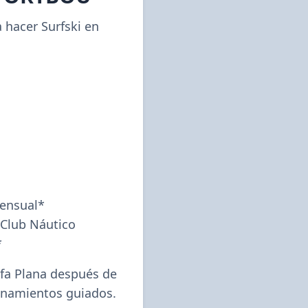
 hacer Surfski en 
ensual*

Club Náutico 
*
ifa Plana después de 
enamientos guiados.