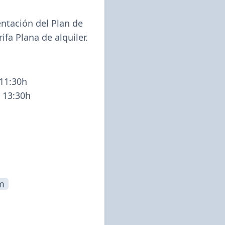
entación del Plan de 
ifa Plana de alquiler.
11:30h

 13:30h
m