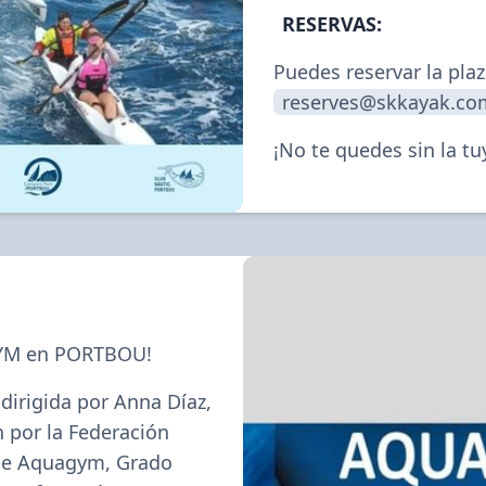
RESERVAS:
reserves@skkayak.co
¡No te quedes sin la tu
YM en PORTBOU!
dirigida por Anna Díaz, 
 por la Federación 
de Aquagym, Grado 