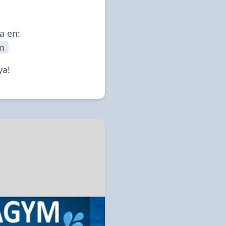
Puedes reservar la plaza en: 
m
ya!