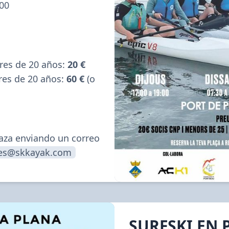
00
es de 20 años: 
20 €
es de 20 años: 
60 €
 (o 
aza enviando un correo 
ves@skkayak.com
SURFSKI EN