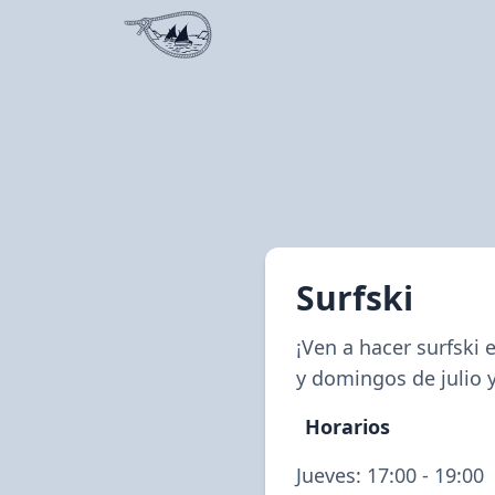
Surfski
¡Ven a hacer surfski 
y domingos de julio 
Horarios
Jueves: 17:00 - 19:00
